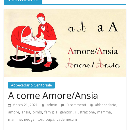
È
UN
FUMETTO
Abbecedario Genitoriale
A come Amore/Ansia
,
Marzo 21, 2021
admin
0 commenti
abbecedario
,
,
,
,
,
,
,
amore
ansia
bimbi
famiglia
genitori
illustrazione
mamma
,
,
,
mamme
neogenitori
papà
vademecum