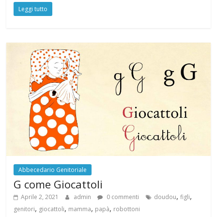
Leggi tutto
Abbecedario Genitoriale
G come Giocattoli
,
,
Aprile 2, 2021
admin
0 commenti
doudou
figli
,
,
,
,
genitori
giocattoli
mamma
papà
robottoni