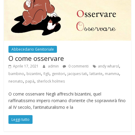
Abbecedario Genitoriale
O come osservare
,
Aprile 17, 2021
admin
0 commenti
andy wharol
,
,
,
,
,
,
,
bambino
bizantini
figli
genitori
jacques tati
lattante
mamma
,
,
neonato
papà
sherlock holmes
O come osservare Negli affreschi bizantini, quel
raffinatissimo impero romano d’oriente che sopravvivrà fino
al IV secolo, l’antinaturalismo e la
Leggi tutto