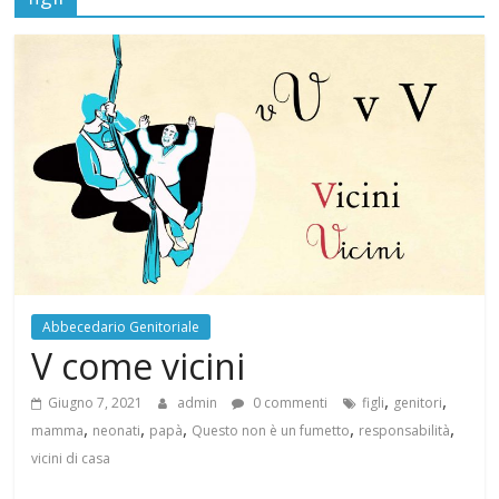
È
UN
FUMETTO
Abbecedario Genitoriale
V come vicini
,
,
Giugno 7, 2021
admin
0 commenti
figli
genitori
,
,
,
,
,
mamma
neonati
papà
Questo non è un fumetto
responsabilità
vicini di casa