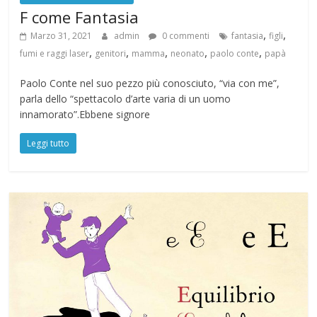
F come Fantasia
,
,
Marzo 31, 2021
admin
0 commenti
fantasia
figli
,
,
,
,
,
fumi e raggi laser
genitori
mamma
neonato
paolo conte
papà
Paolo Conte nel suo pezzo più conosciuto, “via con me”,
parla dello “spettacolo d’arte varia di un uomo
innamorato”.Ebbene signore
Leggi tutto