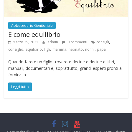
Abbecedario Genitoriale
E come equilibrio
,
Marzo 29, 2021
admin
0 commenti
consigli
,
,
,
,
,
,
consiglio
equilibrio
figli
mamma
neonato
nonni
papà
Quando farete un figlio troverete decine e decine di libri,
manuali, documentari e, soprattutto, grandi esperti pronti a
fornirvi la
Leggi tutto