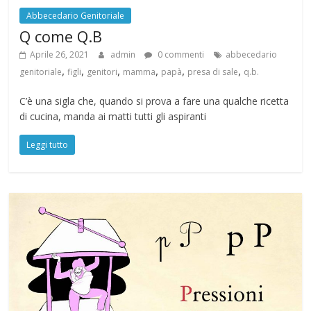
Abbecedario Genitoriale
Q come Q.B
Aprile 26, 2021
admin
0 commenti
abbecedario
,
,
,
,
,
,
genitoriale
figli
genitori
mamma
papà
presa di sale
q.b.
C’è una sigla che, quando si prova a fare una qualche ricetta
di cucina, manda ai matti tutti gli aspiranti
Leggi tutto