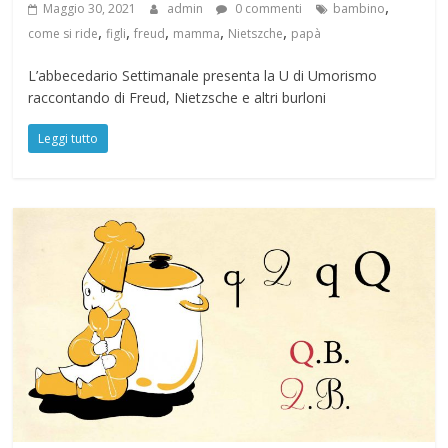
,
Maggio 30, 2021
admin
0 commenti
bambino
,
,
,
,
,
come si ride
figli
freud
mamma
Nietszche
papà
L’abbecedario Settimanale presenta la U di Umorismo
raccontando di Freud, Nietzsche e altri burloni
Leggi tutto